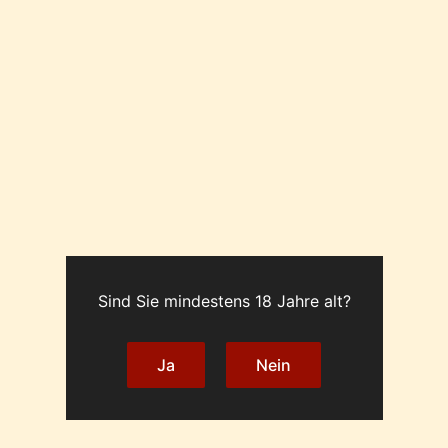
2021er
In den War
Riesling
trocken
Artikelnummer:
23/21
Ka
0,75l
Menge
23/21
Sind Sie mindestens 18 Jahre alt?
0,75 Ltr.
6,67 EUR pro Ltr.
Weißwein
Ja
Nein
Riesling